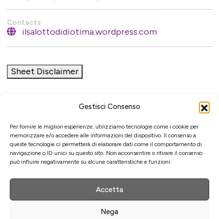
Contacts
ilsalottodidiotima.wordpress.com
Sheet Disclaimer
Gestisci Consenso
Initiative
Per fornire le migliori esperienze, utilizziamo tecnologie come i cookie per
memorizzare e/o accedere alle informazioni del dispositivo. Il consenso a
queste tecnologie ci permetterà di elaborare dati come il comportamento di
navigazione o ID unici su questo sito. Non acconsentire o ritirare il consenso
può influire negativamente su alcune caratteristiche e funzioni.
Cultural association for the promotion of visual arts
Managing
Accetta
Nega