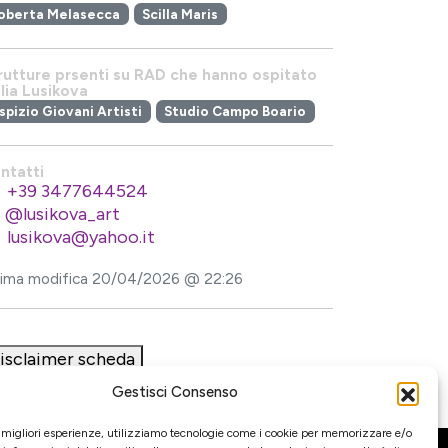
oberta Melasecca
Scilla Maris
rutture prsenti su RAD che hanno ospitato
lia Lusikova
spizio Giovani Artisti
Studio Campo Boario
ntatti
+39 3477644524
@lusikova_art
lusikova@yahoo.it
tima modifica 20/04/2026 @ 22:26
isclaimer scheda
Gestisci Consenso
e migliori esperienze, utilizziamo tecnologie come i cookie per memorizzare e/o