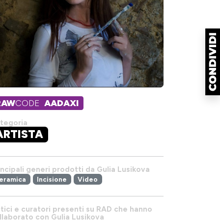
RAW
CODE
AADAXI
tegoria
ARTISTA
incipali generi prodotti da Gulia Lusikova
eramica
Incisione
Video
itici e curatori presenti su RAD che hanno
llaborato con Gulia Lusikova