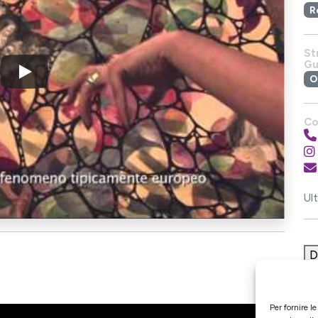
R
St
Gu
O
Co
Ul
D
Per fornire l