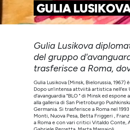
GULIA LUSIKOV
Gulia Lusikova diplomat
del gruppo d'avanguardi
trasferisce a Roma, dov
Gulia Lusikova (Minsk, Bielorussia, 1967) 
Dopo un’intensa attviità artistica nell’e
d’avanguardia "BLO " di Minsk ed espone al
alla galleria di San Pietroburgo Pushkinska
Germania. Si trasferisce a Roma nel 1993 
Monti, Nuova Pesa, Betta Friggeri , Franz
a Roma e con vari critici Vitaldo Conte, A
Gabriele Perretta ,Marta Massaioli.