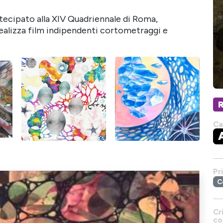
rtecipato alla XIV Quadriennale di Roma,
realizza film indipendenti cortometraggi e
Ca
Pr
C
Cr
co