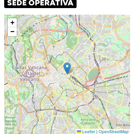
SEDE OPERATIVA
+
−
Leaflet
|
OpenStreetMap