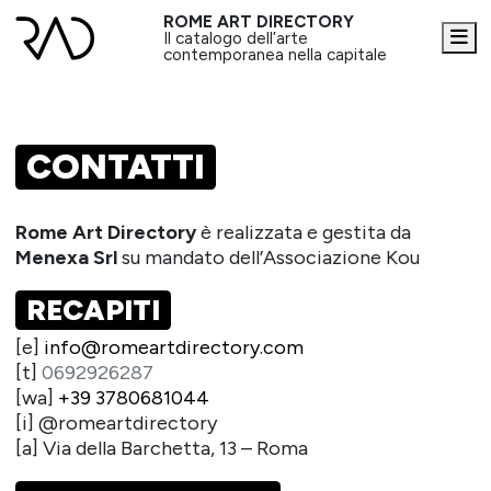
ROME ART DIRECTORY
Me
Il catalogo dell’arte
contemporanea nella capitale
CONTATTI
Rome Art Directory
è realizzata e gestita da
Menexa Srl
su mandato dell’Associazione Kou
RECAPITI
[e]
info@romeartdirectory.com
[t]
0692926287
[wa]
+39 3780681044
[i] @romeartdirectory
[a] Via della Barchetta, 13 – Roma