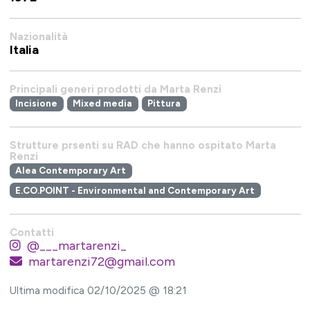
Nazionalità
Italia
Principali generi prodotti da Marta Renzi
Incisione
Mixed media
Pittura
Strutture prsenti su RAD che hanno ospitato Marta
Renzi
Alea Contemporary Art
E.CO.POINT - Environmental and Contemporary Art
Contatti
@___martarenzi_
martarenzi72@gmail.com
Ultima modifica 02/10/2025 @ 18:21