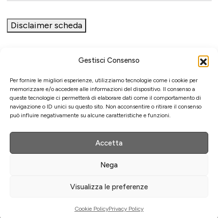
Disclaimer scheda
Gestisci Consenso
Iniziativa
Per fornire le migliori esperienze, utilizziamo tecnologie come i cookie per
memorizzare e/o accedere alle informazioni del dispositivo. Il consenso a
queste tecnologie ci permetterà di elaborare dati come il comportamento di
navigazione o ID unici su questo sito. Non acconsentire o ritirare il consenso
può influire negativamente su alcune caratteristiche e funzioni.
Associazione culturale per la promozione delle arti visive
Gestione
Accetta
Nega
Agenzia di comunicazione ed eventi
Visualizza le preferenze
Strumenti di comunicazione
©
2026 Menexa Srl - [pi] 14994471002
Cookie Policy
Privacy Policy