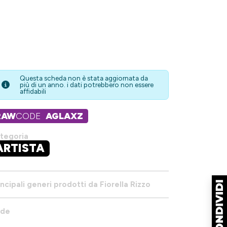
Questa scheda non è stata aggiornata da
più di un anno. i dati potrebbero non essere
affidabili
RAW
CODE
AGLAXZ
tegoria
ARTISTA
incipali generi prodotti da Fiorella Rizzo
de