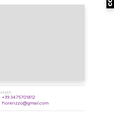
ntatti
+39 3475701812
fiorerizzo@gmail.com