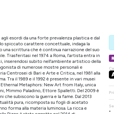
o agli esordi da una forte prevalenza plastica e dal
allo spiccato carattere concettuale, indaga la
o una scrittura che è continua narrazione del suo
le. Trasferitasi nel 1974 a Roma, l’artista entra in
 inserendosi subito nell’ambiente artistico della
otagonista di numerose mostre personali e
Ca
eria Centrosei di Bari e Arte e Critica, nel 1981 alla
. Tra il 1989 e il 1992 è presente in vari musei
e Ethernal Metaphors: New Art from Italy, unica
ni, Mimmo Paladino, Ettore Spalletti. Del 2009 è
Pr
ni che subiscono la guerra e la fame. Dal 2013
itualità pura, ricomposta su fogli di acetato
Se
nno forma alla materia luminosa. La ricca e
-
ella Rizzo è stata oggetto nel 2014 di