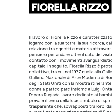
FIORELLA RIZZO
Il lavoro di Fiorella Rizzo è caratterizzat
legame con la sua terra; la sua ricerca, d
relazione tra oggetti e materia attravers
pensiero per andare oltre il dato del visibi
contatto con i movimenti avanguardistici,
capitale. In seguito, Fiorella Rizzo è pr
collettive, tra cui nel 1977 quella alla Gall
Galleria Nazionale di Arte Moderna di Roma
degli Stati Uniti con la mostra itinerant
donna a partecipare insieme a Luigi Onta
l’opera Rugiada, lavoro dedicato ai bambi
prevale il tema della luce, simbolo di spir
trasparente che, sovrapposti tra loro, da
diversificata produzione artistica di Fior