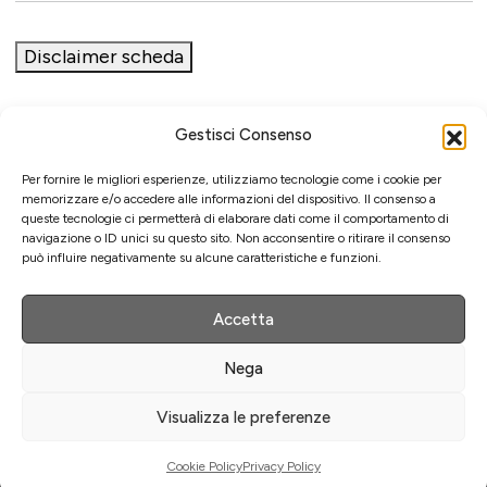
Disclaimer scheda
Gestisci Consenso
Iniziativa
Per fornire le migliori esperienze, utilizziamo tecnologie come i cookie per
memorizzare e/o accedere alle informazioni del dispositivo. Il consenso a
queste tecnologie ci permetterà di elaborare dati come il comportamento di
navigazione o ID unici su questo sito. Non acconsentire o ritirare il consenso
può influire negativamente su alcune caratteristiche e funzioni.
Associazione culturale per la promozione delle arti visive
Gestione
Accetta
Nega
Agenzia di comunicazione ed eventi
Visualizza le preferenze
Strumenti di comunicazione
©
2026 Menexa Srl - [pi] 14994471002
Cookie Policy
Privacy Policy