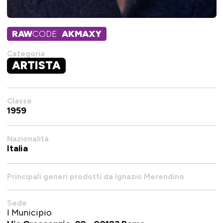
RAW
CODE
AKMAXY
Categoria
ARTISTA
Classe
1959
Nazionalità
Italia
Principali generi prodotti da Ignazio Merendino
Sede
I Municipio