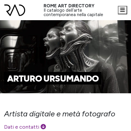
ROME ART DIRECTORY
Me
Il catalogo dell’arte
contemporanea nella capitale
ARTURO URSUMANDO
Artista digitale e metà fotografo
Dati e contatti