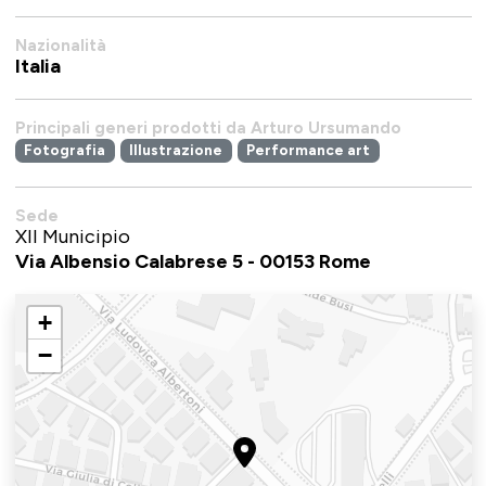
Nazionalità
Italia
Principali generi prodotti da Arturo Ursumando
Fotografia
Illustrazione
Performance art
Sede
XII Municipio
Via Albensio Calabrese 5 - 00153 Rome
+
−