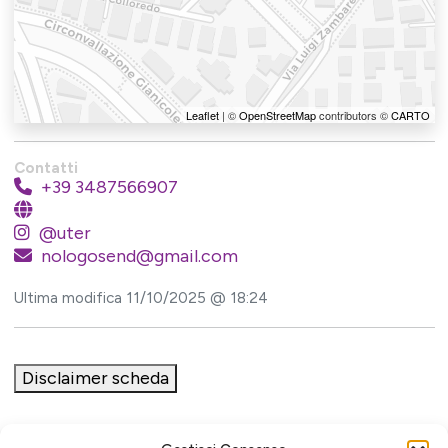
Leaflet
| ©
OpenStreetMap
contributors ©
CARTO
Contatti
+39 3487566907
@uter
nologosend@gmail.com
Ultima modifica 11/10/2025 @ 18:24
Disclaimer scheda