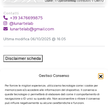
Leaflet
| ©
OpenStreetMap
contributors ©
CARTO
Contatti
+39 3476699875
@lunartelab
lunartelab@gmail.com
Ultima modifica 06/10/2025 @ 16:05
Disclaimer scheda
Gestisci Consenso
Iniziativa
Per fornire le migliori esperienze, utilizziamo tecnologie come i cookie per
memorizzare e/o accedere alle informazioni del dispositivo. Il consenso a
queste tecnologie ci permetterà di elaborare dati come il comportamento di
navigazione o ID unici su questo sito. Non acconsentire o ritirare il consenso
può influire negativamente su alcune caratteristiche e funzioni.
Associazione culturale per la promozione delle arti visive