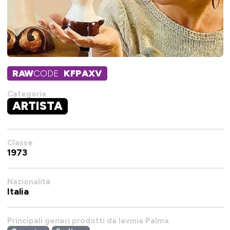
RAW
CODE
KFPAXV
Categoria
ARTISTA
Classe
1973
Nazionalità
Italia
Principali generi prodotti da lavinia Palma