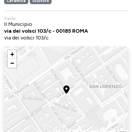
Ceramica
Scultura
Sede
II Municipio
via dei volsci 103/c - 00185 ROMA
via dei volsci 103/c
+
−