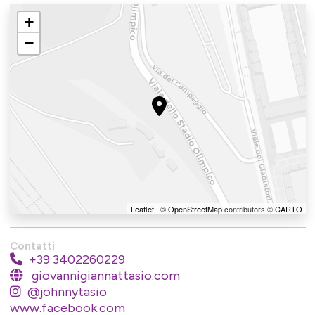
+
−
Leaflet
| ©
OpenStreetMap
contributors ©
CARTO
Contatti
+39 3402260229
giovannigiannattasio.com
@johnnytasio
www.facebook.com