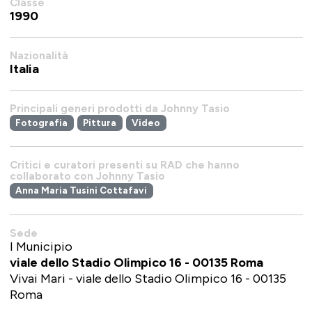
Classe
1990
Nazionalità
Italia
Principali generi prodotti da Johnny Tasio
Fotografia
Pittura
Video
Critici e curatori presenti su RAD che hanno
collaborato con Johnny Tasio
Anna Maria Tusini Cottafavi
Sede
I Municipio
viale dello Stadio Olimpico 16 - 00135 Roma
Vivai Mari - viale dello Stadio Olimpico 16 - 00135
Roma