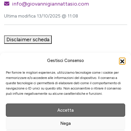
info@giovannigiannattasio.com
Ultima modifica 13/10/2025 @ 11:08
Disclaimer scheda
Gestisci Consenso
Iniziativa
Per fornire le migliori esperienze, utilizziamo tecnologie come i cookie per
memorizzare e/o accedere alle informazioni del dispositivo. Il consenso a
queste tecnologie ci permetterà di elaborare dati come il comportamento di
navigazione o ID unici su questo sito. Non acconsentire o ritirare il consenso
può influire negativamente su alcune caratteristiche e funzioni.
Associazione culturale per la promozione delle arti visive
Gestione
Accetta
Nega
Agenzia di comunicazione ed eventi