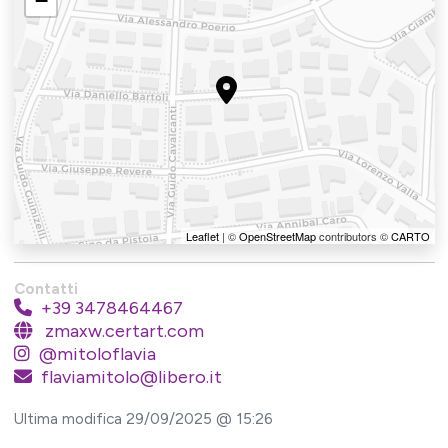
−
Leaflet
| ©
OpenStreetMap
contributors ©
CARTO
Contatti
+39 3478464467
zmaxw.certart.com
@mitoloflavia
flaviamitolo@libero.it
Ultima modifica 29/09/2025 @ 15:26