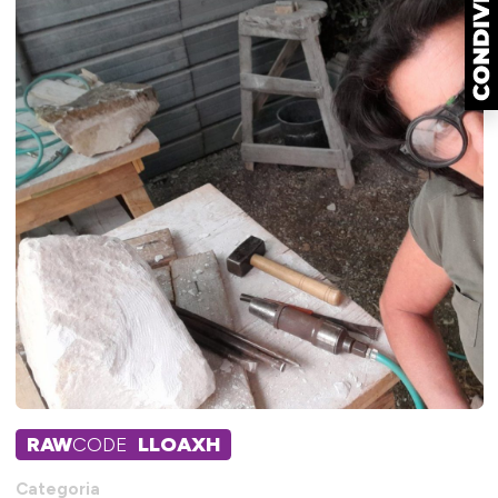
RAW
CODE
LLOAXH
Categoria