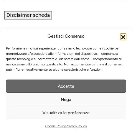
Disclaimer scheda
Gestisci Consenso
Iniziativa
Per fornire le migliori esperienze, utilizziamo tecnologie come i cookie per
memorizzare e/o accedere alle informazioni del dispositivo. Il consenso a
queste tecnologie ci permetterà di elaborare dati come il comportamento di
navigazione o ID unici su questo sito. Non acconsentire o ritirare il consenso
può influire negativamente su alcune caratteristiche e funzioni.
Associazione culturale per la promozione delle arti visive
Gestione
Accetta
Nega
Agenzia di comunicazione ed eventi
Visualizza le preferenze
Strumenti di comunicazione
©
2026 Menexa Srl - [pi] 14994471002
Cookie Policy
Privacy Policy