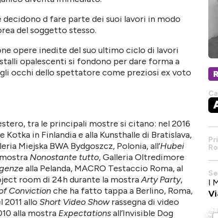
e decidono d fare parte dei suoi lavori in modo
orea del soggetto stesso.
one opere inedite del suo ultimo ciclo di lavori
ristalli opalescenti si fondono per dare forma a
agli occhi dello spettatore come preziosi ex voto
Ca
’estero, tra le principali mostre si citano: nel 2016
 Kotka in Finlandia e alla Kunsthalle di Bratislava,
Pr
ria Miejska BWA Bydgoszcz, Polonia, all’
Hubei
Ro
a mostra
Nonostante tutto
, Galleria Oltredimore
ngenze
alla Pelanda, MACRO Testaccio Roma, al
Se
ject room di 24h durante la mostra
Arty Party
,
I 
of Conviction
che ha fatto tappa a Berlino, Roma,
Vi
l 2011 allo
Short Video Show
rassegna di video
2010 alla mostra
Expectations
all’Invisible Dog