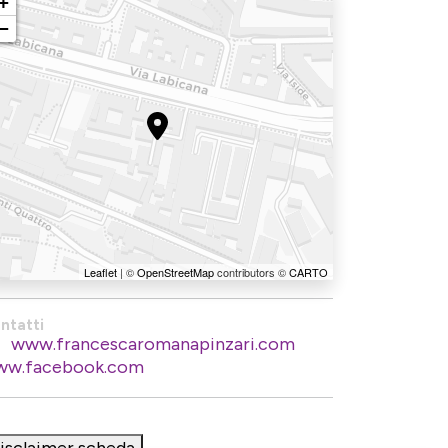
+
−
Leaflet
| ©
OpenStreetMap
contributors ©
CARTO
ntatti
www.francescaromanapinzari.com
w.facebook.com
isclaimer scheda