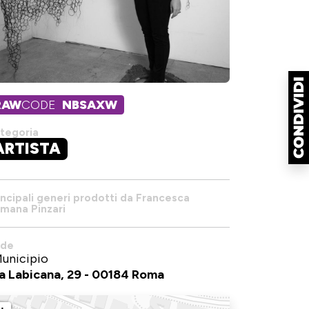
RAW
CODE
NBSAXW
tegoria
ARTISTA
incipali generi prodotti da Francesca
mana Pinzari
de
Municipio
a Labicana, 29 - 00184 Roma