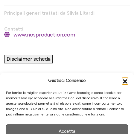
Principali generi trattati da Silvia Litardi
Contatti
www.nosproduction.com
Disclaimer scheda
Gestisci Consenso
Iniziativa
Per fornire le migliori esperienze, utilizziamo tecnologie come i cookie per
memorizzare e/o accedere alle informazioni del dispositivo. Il consenso a
queste tecnologie ci permetterà di elaborare dati come il comportamento di
navigazione o ID unici su questo sito. Non acconsentire o ritirare il consenso
può influire negativamente su alcune caratteristiche e funzioni.
Associazione culturale per la promozione delle arti visive
Gestione
Accetta