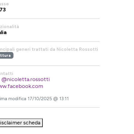
asse
73
zionalità
alia
incipali generi trattati da Nicoletta Rossotti
ittura
ntatti
@nicoletta.rossotti
w.facebook.com
tima modifica 17/10/2025 @ 13:11
isclaimer scheda