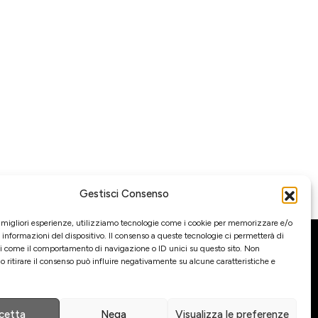
Gestisci Consenso
e migliori esperienze, utilizziamo tecnologie come i cookie per memorizzare e/o
 informazioni del dispositivo. Il consenso a queste tecnologie ci permetterà di
Gestione
ti come il comportamento di navigazione o ID unici su questo sito. Non
o ritirare il consenso può influire negativamente su alcune caratteristiche e
di comunicazione ed eventi
cetta
Nega
Visualizza le preferenze