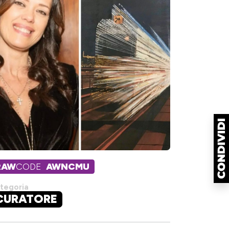
RAW
CODE
AWNCMU
tegoria
CURATORE