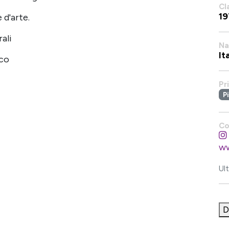
Cl
19
 d'arte.
ali
Na
It
ico
Pr
P
Co
ww
Ul
D