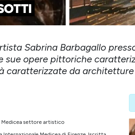
SOTTI
tista Sabrina Barbagallo presso i
le sue opere pittoriche caratter
tà caratterizzate da architettur
 Medicea settore artistico
nternazionale Medicea di Firenze. Iscritta