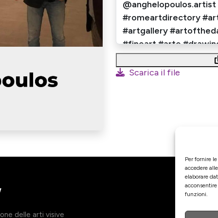
Scarica il file
Per fornire l
accedere alle
elaborare da
acconsentire 
funzioni.
ne delle arti visive
Agenzia 