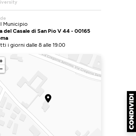
iversity
de
II Municipio
a del Casale di San Pio V 44 - 00165
oma
tti i giorni dalle 8 alle 19.00
+
−