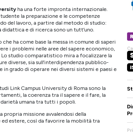
versity
ha una forte impronta internazionale.
lo studente la preparazione e le competenze
do del lavoro, a partire dal metodo di studio:
ità didattica e di ricerca sono un tutt’uno.
llo che ha come base la messa in comune di saperi
olvere i problemi nelle aree del sapere economico,
Ca
. Lo studio comparatistico mira a focalizzare la
ure diverse, sia sull’interdipendenza pubblico-
I
 in grado di operare nei diversi sistemi e paesi e
i Studi Link Campus University di Roma sono la
St
amenti, la coerenza tra il sapere e il fare, la
darietà umana tra tutti i popoli.
Di
Pr
la propria missione avvalendosi della
e ed estere, così da favorire la mobilità tra
Pr