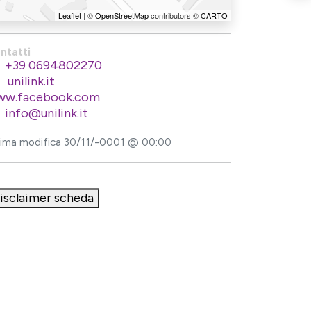
Leaflet
| ©
OpenStreetMap
contributors ©
CARTO
ntatti
+39 0694802270
unilink.it
w.facebook.com
info@unilink.it
tima modifica 30/11/-0001 @ 00:00
isclaimer scheda