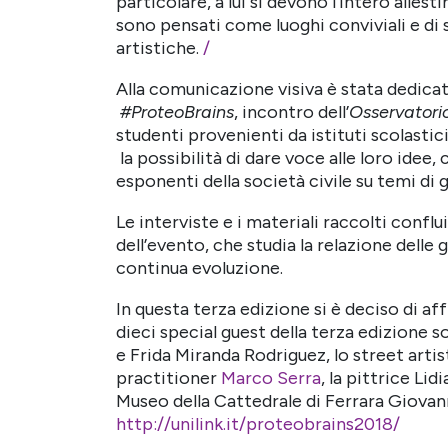
particolare, a lui si devono l’intero alles
sono pensati come luoghi conviviali e di s
artistiche.
/
Alla comunicazione visiva è stata dedicat
#ProteoBrains
, incontro dell’
Osservatori
studenti provenienti da istituti scolastici
la possibilità di dare voce alle loro idee
esponenti della società civile su temi di g
Le interviste e i materiali raccolti confl
dell’evento, che studia la relazione delle 
continua evoluzione.
In questa terza edizione si è deciso di affid
dieci special guest della terza edizione so
e Frida Miranda Rodriguez, lo street arti
practitioner
Marco Serra
, la pittrice Lid
Museo della Cattedrale di Ferrara Giovanni
http://unilink.it/proteobrains2018/