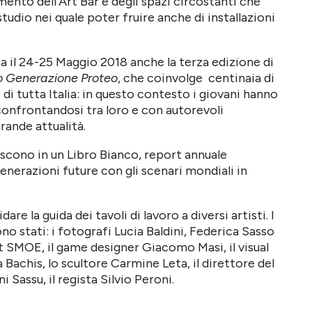
timento dell’Art Bar e degli spazi circostanti che
tudio nei quale poter fruire anche di installazioni
a il 24-25 Maggio 2018 anche la terza edizione di
o Generazione Proteo
, che coinvolge centinaia di
 di tutta Italia: in questo contesto i giovani hanno
, confrontandosi tra loro e con autorevoli
rande attualità.
uiscono in un Libro Bianco, report annuale
generazioni future con gli scenari mondiali in
are la guida dei tavoli di lavoro a diversi artisti. I
no stati: i fotografi Lucia Baldini, Federica Sasso
st SMOE, il game designer Giacomo Masi, il visual
ia Bachis, lo scultore Carmine Leta, il direttore del
 Sassu, il regista Silvio Peroni.