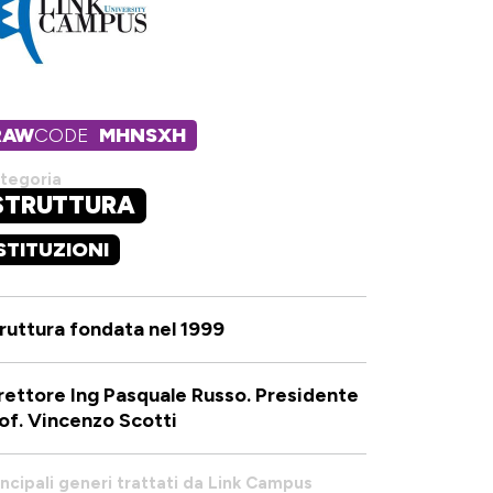
RAW
CODE
MHNSXH
tegoria
STRUTTURA
STITUZIONI
ruttura fondata nel 1999
rettore Ing Pasquale Russo. Presidente
of. Vincenzo Scotti
incipali generi trattati da Link Campus