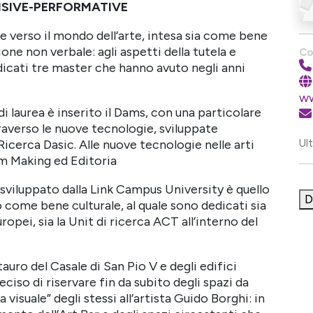
VISIVE-PERFORMATIVE
 verso il mondo dell’arte, intesa sia come bene
e non verbale: agli aspetti della tutela e
Co
dicati tre master che hanno avuto negli anni
ww
di laurea è inserito il Dams, con una particolare
raverso le nuove tecnologie, sviluppate
Ul
icerca Dasic. Alle nuove tecnologie nelle arti
lm Making ed Editoria
 sviluppato dalla Link Campus University è quello
D
io come bene culturale, al quale sono dedicati sia
opei, sia la Unit di ricerca ACT all’interno del
tauro del Casale di San Pio V e degli edifici
eciso di riservare fin da subito degli spazi da
a visuale” degli stessi all’artista Guido Borghi: in