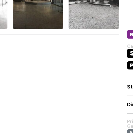
Ca
St
Di
Pr
Ga
A