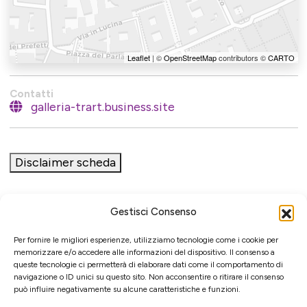
Leaflet
| ©
OpenStreetMap
contributors ©
CARTO
Contatti
galleria-trart.business.site
Disclaimer scheda
Gestisci Consenso
Iniziativa
Per fornire le migliori esperienze, utilizziamo tecnologie come i cookie per
memorizzare e/o accedere alle informazioni del dispositivo. Il consenso a
queste tecnologie ci permetterà di elaborare dati come il comportamento di
navigazione o ID unici su questo sito. Non acconsentire o ritirare il consenso
può influire negativamente su alcune caratteristiche e funzioni.
Associazione culturale per la promozione delle arti visive