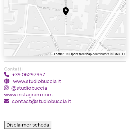
Leaflet
| ©
OpenStreetMap
contributors ©
CARTO
Contatti
+39 06297957
www.studiobuccia.it
@studiobuccia
www.instagram.com
contact@studiobuccia.it
Disclaimer scheda