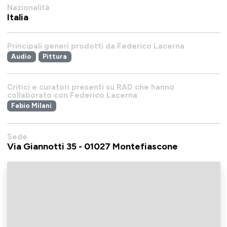
Nazionalità
Italia
Principali generi prodotti da Federico Lacerna
Audio
Pittura
Critici e curatori presenti su RAD che hanno
collaborato con Federico Lacerna
Fabio Milani
Sede
Via Giannotti 35 - 01027 Montefiascone