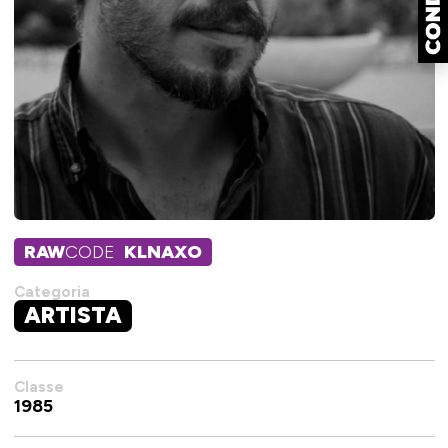
RAW
CODE
KLNAXO
Categoria
ARTISTA
Classe
1985